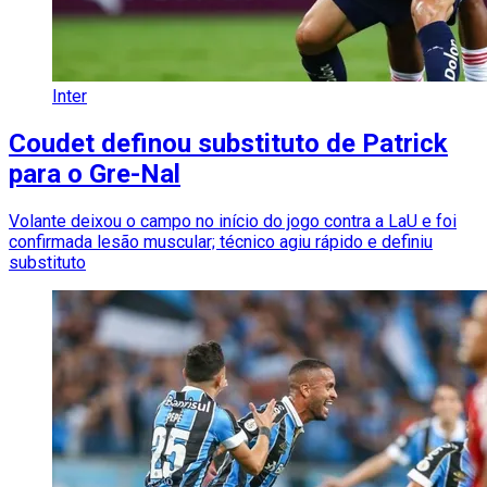
Inter
Coudet definou substituto de Patrick
para o Gre-Nal
Volante deixou o campo no início do jogo contra a LaU e foi
confirmada lesão muscular; técnico agiu rápido e definiu
substituto