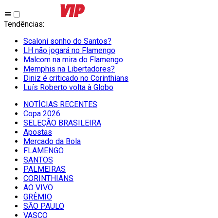
Tendências
:
Scaloni sonho do Santos?
LH não jogará no Flamengo
Malcom na mira do Flamengo
Memphis na Libertadores?
Diniz é criticado no Corinthians
Luís Roberto volta à Globo
NOTÍCIAS RECENTES
Copa 2026
SELEÇÃO BRASILEIRA
Apostas
Mercado da Bola
FLAMENGO
SANTOS
PALMEIRAS
CORINTHIANS
AO VIVO
GRÊMIO
SĀO PAULO
VASCO