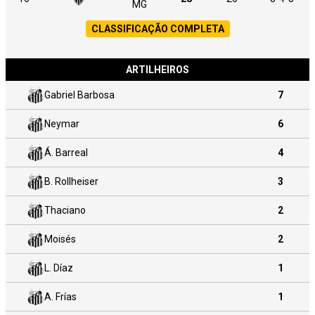
MG
CLASSIFICAÇÃO COMPLETA
ARTILHEIROS
Gabriel Barbosa
7
Neymar
6
Á. Barreal
4
B. Rollheiser
3
Thaciano
2
Moisés
2
L. Díaz
1
A. Frías
1