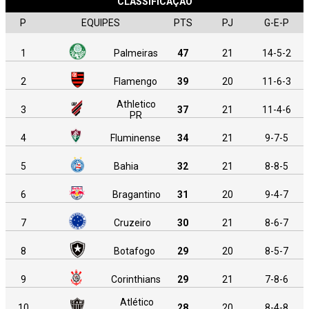
CLASSIFICAÇÃO
P
EQUIPES
PTS
PJ
G-E-P
1
Palmeiras
47
21
14-5-2
2
Flamengo
39
20
11-6-3
Athletico
3
37
21
11-4-6
PR
4
Fluminense
34
21
9-7-5
5
Bahia
32
21
8-8-5
6
Bragantino
31
20
9-4-7
7
Cruzeiro
30
21
8-6-7
8
Botafogo
29
20
8-5-7
9
Corinthians
29
21
7-8-6
Atlético
10
28
20
8-4-8