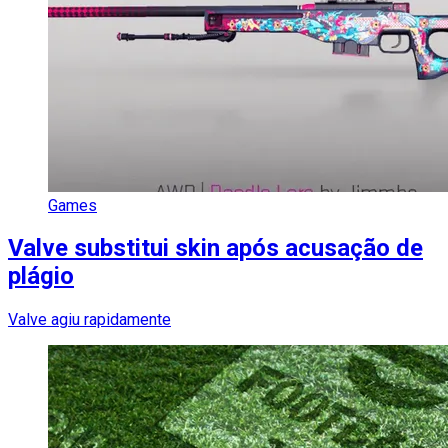
Games
Valve substitui skin após acusação de
plágio
Valve agiu rapidamente