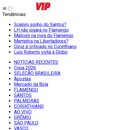
Tendências
:
Scaloni sonho do Santos?
LH não jogará no Flamengo
Malcom na mira do Flamengo
Memphis na Libertadores?
Diniz é criticado no Corinthians
Luís Roberto volta à Globo
NOTÍCIAS RECENTES
Copa 2026
SELEÇÃO BRASILEIRA
Apostas
Mercado da Bola
FLAMENGO
SANTOS
PALMEIRAS
CORINTHIANS
AO VIVO
GRÊMIO
SĀO PAULO
VASCO