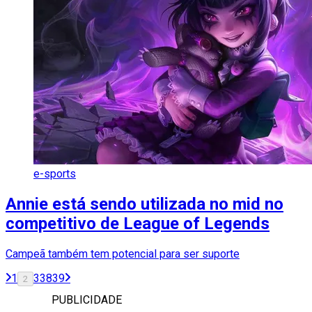
e-sports
Annie está sendo utilizada no mid no
competitivo de League of Legends
Campeã também tem potencial para ser suporte
1
3
38
39
2
PUBLICIDADE