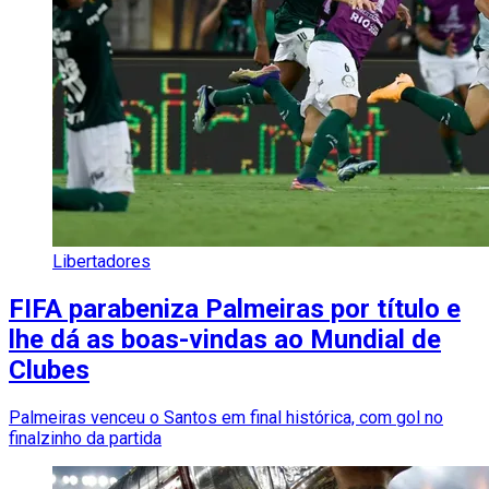
Libertadores
FIFA parabeniza Palmeiras por título e
lhe dá as boas-vindas ao Mundial de
Clubes
Palmeiras venceu o Santos em final histórica, com gol no
finalzinho da partida