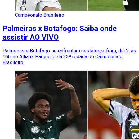
Campeonato Brasileiro
Palmeiras x Botafogo: Saiba onde
assistir AO VIVO
Palmeiras e Botafogo se enfrentam nestaterça-feira, dia 2, às
16h, no Allianz Parque, pela 33ª rodada do Campeonato
Brasileiro.