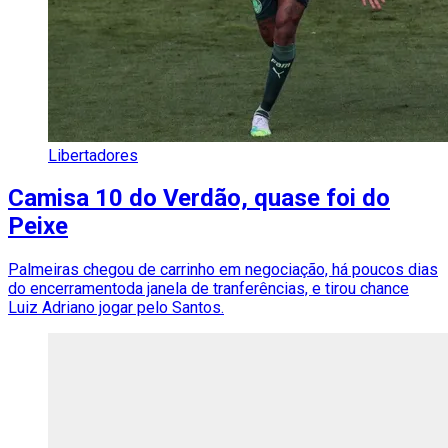
Libertadores
Camisa 10 do Verdão, quase foi do
Peixe
Palmeiras chegou de carrinho em negociação, há poucos dias
do encerramentoda janela de tranferências, e tirou chance
Luiz Adriano jogar pelo Santos.