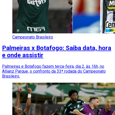
Campeonato Brasileiro
Palmeiras x Botafogo: Saiba data, hora
e onde assistir
Palmeiras e Botafogo fazem terça-feira, dia 2, às 16h, no
Allianz Parque, o confronto da 33ª rodada do Campeonato
Brasileiro.