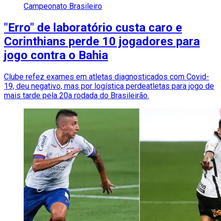
Campeonato Brasileiro
"Erro" de laboratório custa caro e
Corinthians perde 10 jogadores para
jogo contra o Bahia
Clube refez exames em atletas diagnosticados com Covid-
19, deu negativo, mas por logística perdeatletas para jogo de
mais tarde pela 20a rodada do Brasileirão.