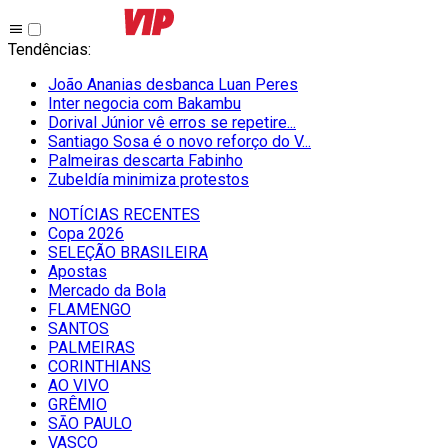
Tendências
:
João Ananias desbanca Luan Peres
Inter negocia com Bakambu
Dorival Júnior vê erros se repetire...
Santiago Sosa é o novo reforço do V...
Palmeiras descarta Fabinho
Zubeldía minimiza protestos
NOTÍCIAS RECENTES
Copa 2026
SELEÇÃO BRASILEIRA
Apostas
Mercado da Bola
FLAMENGO
SANTOS
PALMEIRAS
CORINTHIANS
AO VIVO
GRÊMIO
SĀO PAULO
VASCO