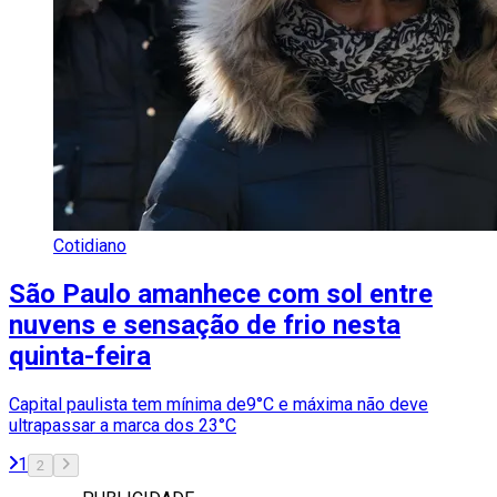
Cotidiano
São Paulo amanhece com sol entre
nuvens e sensação de frio nesta
quinta-feira
Capital paulista tem mínima de9°C e máxima não deve
ultrapassar a marca dos 23°C
1
2