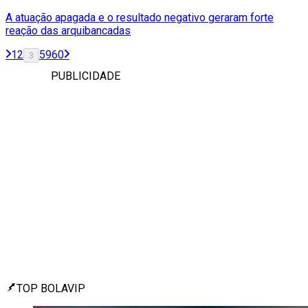
A atuação apagada e o resultado negativo geraram forte
reação das arquibancadas
1
2
59
60
3
PUBLICIDADE
TOP BOLAVIP