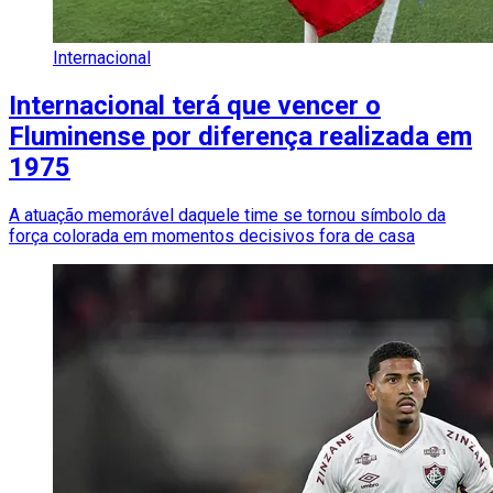
Internacional
Internacional terá que vencer o
Fluminense por diferença realizada em
1975
A atuação memorável daquele time se tornou símbolo da
força colorada em momentos decisivos fora de casa