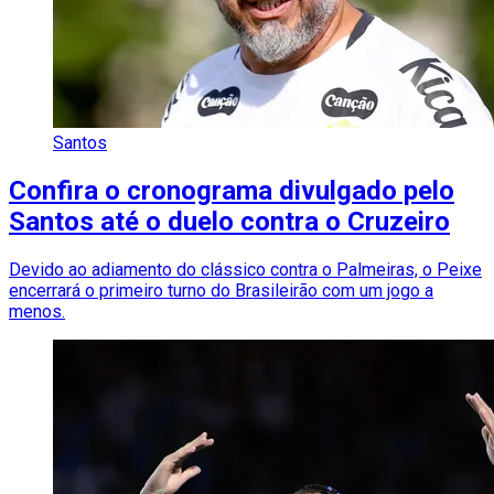
Santos
Confira o cronograma divulgado pelo
Santos até o duelo contra o Cruzeiro
Devido ao adiamento do clássico contra o Palmeiras, o Peixe
encerrará o primeiro turno do Brasileirão com um jogo a
menos.