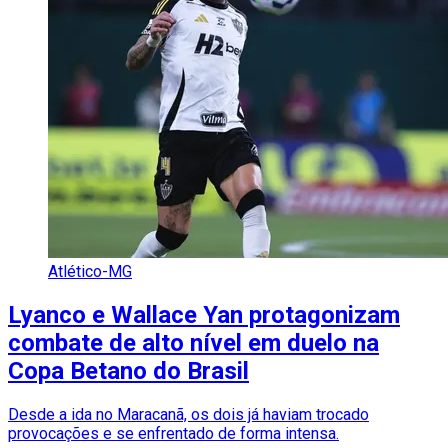
Atlético-MG
Lyanco e Wallace Yan protagonizam
combate de alto nível em duelo na
Copa Betano do Brasil
Desde a ida no Maracanã, os dois já haviam trocado
provocações e se enfrentado de forma intensa.