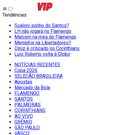
Tendências
:
Scaloni sonho do Santos?
LH não jogará no Flamengo
Malcom na mira do Flamengo
Memphis na Libertadores?
Diniz é criticado no Corinthians
Luís Roberto volta à Globo
NOTÍCIAS RECENTES
Copa 2026
SELEÇÃO BRASILEIRA
Apostas
Mercado da Bola
FLAMENGO
SANTOS
PALMEIRAS
CORINTHIANS
AO VIVO
GRÊMIO
SĀO PAULO
VASCO