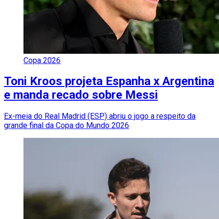
Copa 2026
Toni Kroos projeta Espanha x Argentina
e manda recado sobre Messi
Ex-meia do Real Madrid (ESP) abriu o jogo a respeito da
grande final da Copa do Mundo 2026