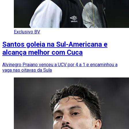
Exclusivo BV
Santos goleia na Sul-Americana e
alcança melhor com Cuca
Alvinegro Praiano venceu a UCV por 4 a 1 e encaminhou a
vaga nas oitavas da Sula