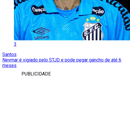
3
Santos
Neymar é vigiado pelo STJD e pode pegar gancho de até 6
meses
PUBLICIDADE