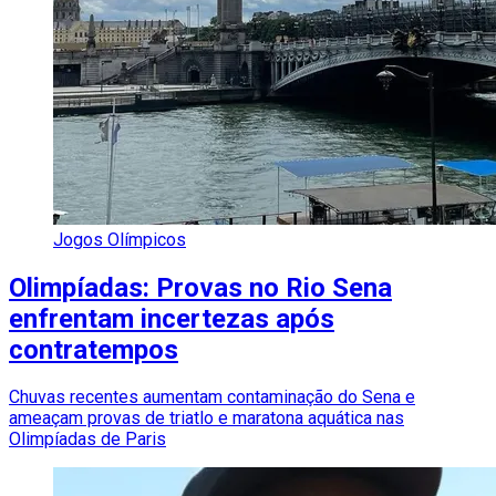
Jogos Olímpicos
Olimpíadas: Provas no Rio Sena
enfrentam incertezas após
contratempos
Chuvas recentes aumentam contaminação do Sena e
ameaçam provas de triatlo e maratona aquática nas
Olimpíadas de Paris