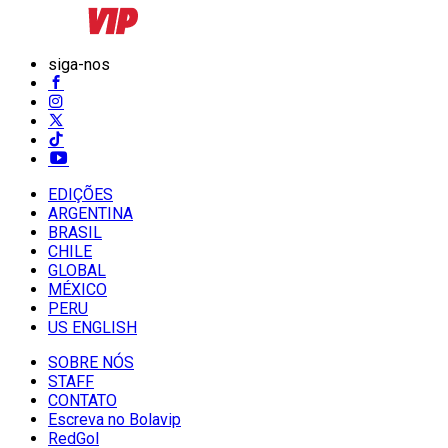
siga-nos
EDIÇÕES
ARGENTINA
BRASIL
CHILE
GLOBAL
MÉXICO
PERU
US ENGLISH
SOBRE NÓS
STAFF
CONTATO
Escreva no Bolavip
RedGol