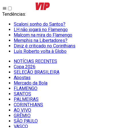
Tendências
:
Scaloni sonho do Santos?
LH não jogará no Flamengo
Malcom na mira do Flamengo
Memphis na Libertadores?
Diniz é criticado no Corinthians
Luís Roberto volta à Globo
NOTÍCIAS RECENTES
Copa 2026
SELEÇÃO BRASILEIRA
Apostas
Mercado da Bola
FLAMENGO
SANTOS
PALMEIRAS
CORINTHIANS
AO VIVO
GRÊMIO
SĀO PAULO
VASCO