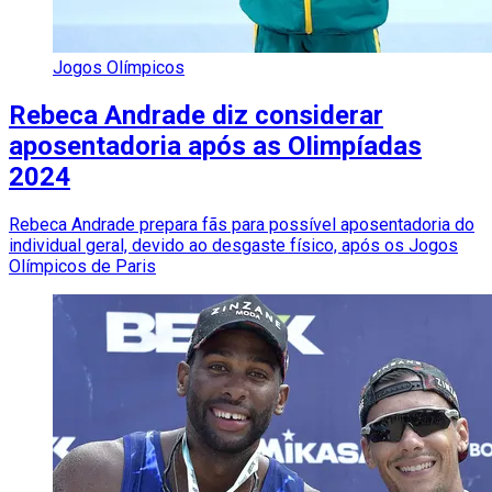
Jogos Olímpicos
Rebeca Andrade diz considerar
aposentadoria após as OIimpíadas
2024
Rebeca Andrade prepara fãs para possível aposentadoria do
individual geral, devido ao desgaste físico, após os Jogos
Olímpicos de Paris