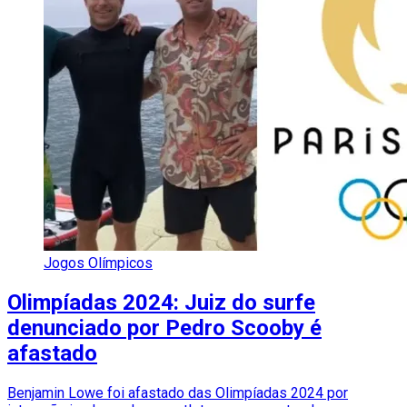
Jogos Olímpicos
Olimpíadas 2024: Juiz do surfe
denunciado por Pedro Scooby é
afastado
Benjamin Lowe foi afastado das Olimpíadas 2024 por