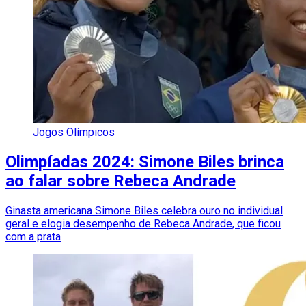
Jogos Olímpicos
Olimpíadas 2024: Simone Biles brinca
ao falar sobre Rebeca Andrade
Ginasta americana Simone Biles celebra ouro no individual
geral e elogia desempenho de Rebeca Andrade, que ficou
com a prata