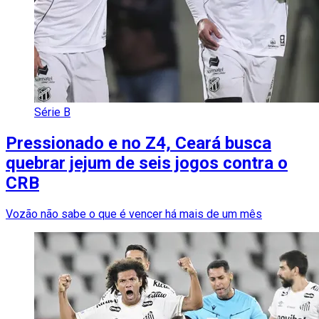
Série B
Pressionado e no Z4, Ceará busca
quebrar jejum de seis jogos contra o
CRB
Vozão não sabe o que é vencer há mais de um mês