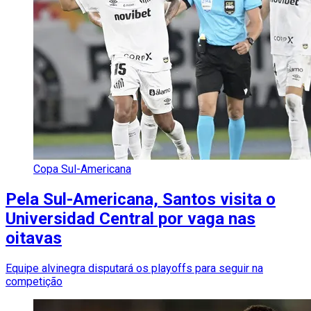
Copa Sul-Americana
Pela Sul-Americana, Santos visita o
Universidad Central por vaga nas
oitavas
Equipe alvinegra disputará os playoffs para seguir na
competição