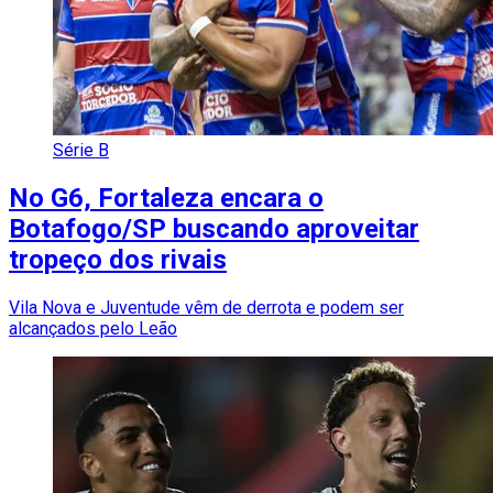
Série B
No G6, Fortaleza encara o
Botafogo/SP buscando aproveitar
tropeço dos rivais
Vila Nova e Juventude vêm de derrota e podem ser
alcançados pelo Leão