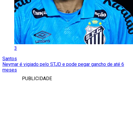
3
Santos
Neymar é vigiado pelo STJD e pode pegar gancho de até 6
meses
PUBLICIDADE