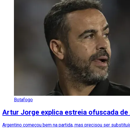
Botafogo
Artur Jorge explica estreia ofuscada d
Argentino começou bem na partida, mas precisou ser substitu