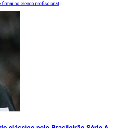
firmar no elenco profissional
e clássico pelo Brasileirão Série A