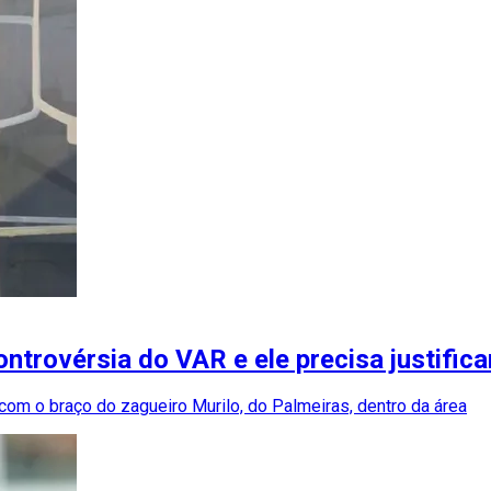
ntrovérsia do VAR e ele precisa justific
com o braço do zagueiro Murilo, do Palmeiras, dentro da área