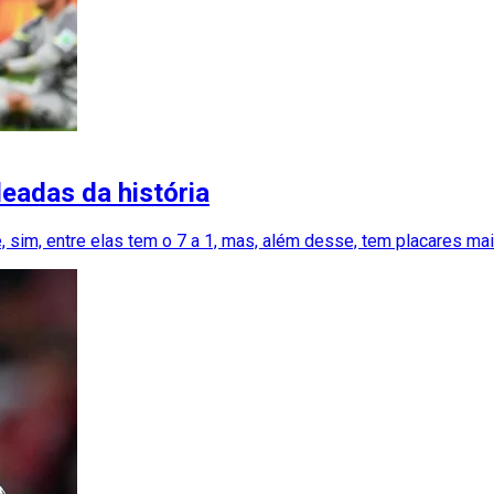
eadas da história
sim, entre elas tem o 7 a 1, mas, além desse, tem placares mais