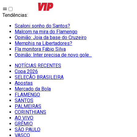
Tendências
:
Scaloni sonho do Santos?
Malcom na mira do Flamengo
Opinião: Joia da base do Cruzeiro
Memphis na Libertadores?
Fla monitora Fábio Silva
Opinião: Inter precisa de novo gole...
NOTÍCIAS RECENTES
Copa 2026
SELEÇÃO BRASILEIRA
Apostas
Mercado da Bola
FLAMENGO
SANTOS
PALMEIRAS
CORINTHIANS
AO VIVO
GRÊMIO
SĀO PAULO
VASCO