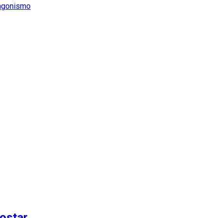
tagonismo
postar