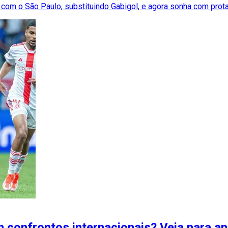
 com o São Paulo, substituindo Gabigol, e agora sonha com pro
 confrontos internacionais? Veja para a