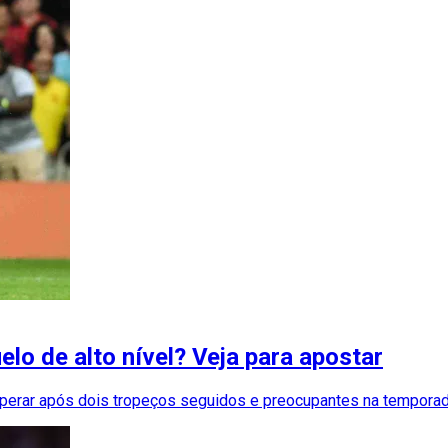
o de alto nível? Veja para apostar
erar após dois tropeços seguidos e preocupantes na temporad