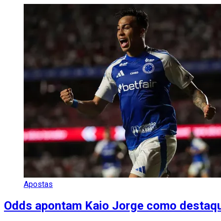
Apostas
Odds apontam Kaio Jorge como destaque