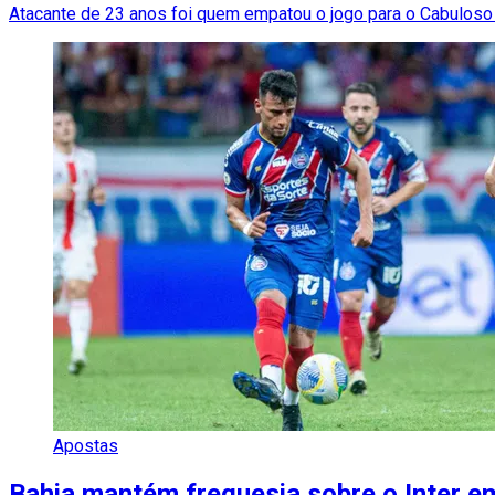
Atacante de 23 anos foi quem empatou o jogo para o Cabuloso
Apostas
Bahia mantém freguesia sobre o Inter em