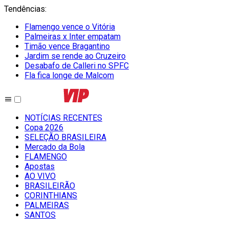
Tendências
:
Flamengo vence o Vitória
Palmeiras x Inter empatam
Timão vence Bragantino
Jardim se rende ao Cruzeiro
Desabafo de Calleri no SPFC
Fla fica longe de Malcom
NOTÍCIAS RECENTES
Copa 2026
SELEÇÃO BRASILEIRA
Mercado da Bola
FLAMENGO
Apostas
AO VIVO
BRASILEIRÃO
CORINTHIANS
PALMEIRAS
SANTOS