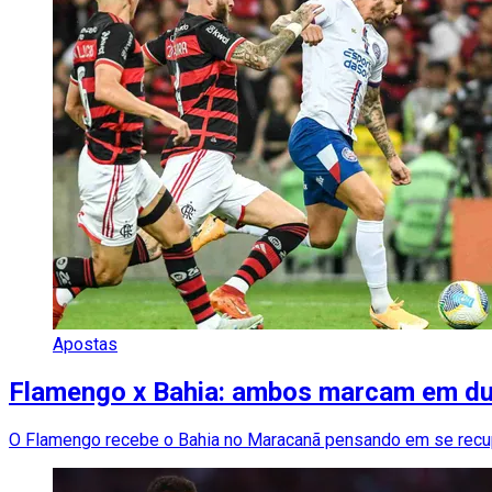
Apostas
Flamengo x Bahia: ambos marcam em duel
O Flamengo recebe o Bahia no Maracanã pensando em se recup