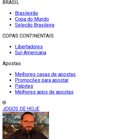
BRASIL
Brasileirão
Copa do Mundo
Seleção Brasileira
COPAS CONTINENTAIS
Libertadores
Sul-Americana
Apostas
Melhores casas de apostas
Promoções para apostar
Palpites
Melhores apps de apostas
JOGOS DE HOJE