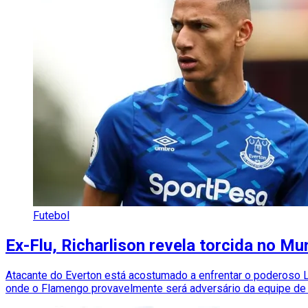
Futebol
Ex-Flu, Richarlison revela torcida no Mu
Atacante do Everton está acostumado a enfrentar o poderoso L
onde o Flamengo provavelmente será adversário da equipe de