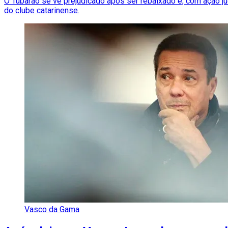
O Tubarão se vê prejudicado após ser rebaixado e, com ação ju
do clube catarinense.
Vasco da Gama