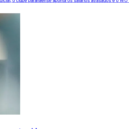
dicial, o clube paranaense aponta os salários atrasados e o W.