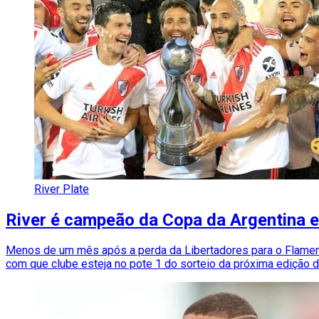
River Plate
River é campeão da Copa da Argentina e
Menos de um mês após a perda da Libertadores para o Flameng
com que clube esteja no pote 1 do sorteio da próxima edição do