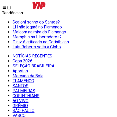
Tendências
:
Scaloni sonho do Santos?
LH não jogará no Flamengo
Malcom na mira do Flamengo
Memphis na Libertadores?
Diniz é criticado no Corinthians
Luís Roberto volta à Globo
NOTÍCIAS RECENTES
Copa 2026
SELEÇÃO BRASILEIRA
Apostas
Mercado da Bola
FLAMENGO
SANTOS
PALMEIRAS
CORINTHIANS
AO VIVO
GRÊMIO
SĀO PAULO
VASCO