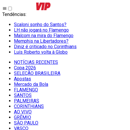
Tendências
:
Scaloni sonho do Santos?
LH não jogará no Flamengo
Malcom na mira do Flamengo
Memphis na Libertadores?
Diniz é criticado no Corinthians
Luís Roberto volta à Globo
NOTÍCIAS RECENTES
Copa 2026
SELEÇÃO BRASILEIRA
Apostas
Mercado da Bola
FLAMENGO
SANTOS
PALMEIRAS
CORINTHIANS
AO VIVO
GRÊMIO
SĀO PAULO
VASCO