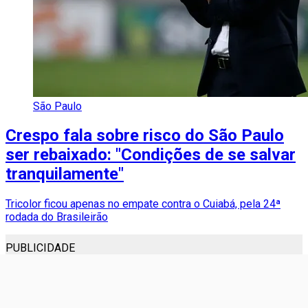
São Paulo
Crespo fala sobre risco do São Paulo
ser rebaixado: "Condições de se salvar
tranquilamente"
Tricolor ficou apenas no empate contra o Cuiabá, pela 24ª
rodada do Brasileirão
PUBLICIDADE