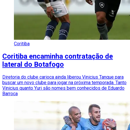
Coritiba
Coritiba encaminha contratação de
lateral do Botafogo
Diretoria do clube carioca ainda liberou Vinicius Tanque para
buscar um novo clube para jogar na próxima temporada. Tanto
Vinicius quanto Yuri são nomes bem conhecidos de Eduardo
Barroca