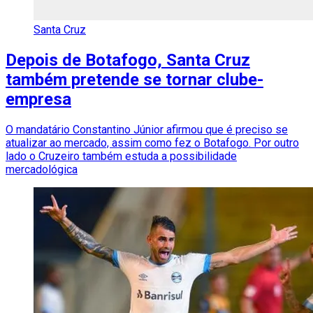
Santa Cruz
Depois de Botafogo, Santa Cruz
também pretende se tornar clube-
empresa
O mandatário Constantino Júnior afirmou que é preciso se
atualizar ao mercado, assim como fez o Botafogo. Por outro
lado o Cruzeiro também estuda a possibilidade
mercadológica