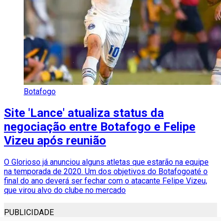
Botafogo
Site 'Lance' atualiza status da
negociação entre Botafogo e Felipe
Vizeu após reunião
O Glorioso já anunciou alguns atletas que estarão na equipe
na temporada de 2020. Um dos objetivos do Botafogoaté o
final do ano deverá ser fechar com o atacante Felipe Vizeu,
que virou alvo do clube no mercado
PUBLICIDADE