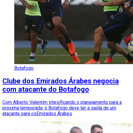
Botafogo
Clube dos Emirados Árabes negocia
com atacante do Botafogo
Com Alberto Valentim intesificando o planejamento para a
próxima temporada, o Botafogo deve ter a saída de um
atacante para osEmirados Árabes