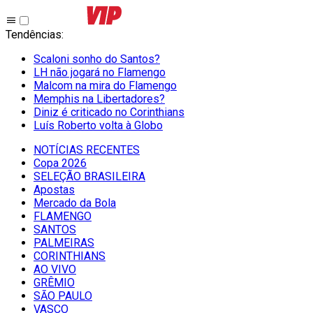
Tendências
:
Scaloni sonho do Santos?
LH não jogará no Flamengo
Malcom na mira do Flamengo
Memphis na Libertadores?
Diniz é criticado no Corinthians
Luís Roberto volta à Globo
NOTÍCIAS RECENTES
Copa 2026
SELEÇÃO BRASILEIRA
Apostas
Mercado da Bola
FLAMENGO
SANTOS
PALMEIRAS
CORINTHIANS
AO VIVO
GRÊMIO
SĀO PAULO
VASCO