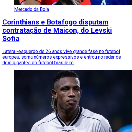
Mercado da Bola
Corinthians e Botafogo disputam
contratação de Maicon, do Levski
Sofia
Lateral-esquerdo de 26 anos vive grande fase no futebol
europeu, soma números expressivos e entrou no radar de
dois gigantes do futebol brasileiro