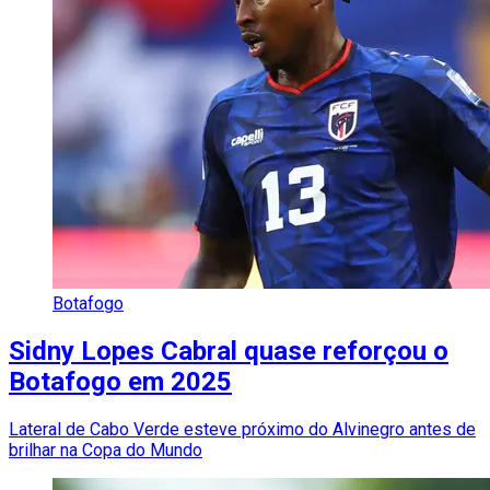
Botafogo
Sidny Lopes Cabral quase reforçou o
Botafogo em 2025
Lateral de Cabo Verde esteve próximo do Alvinegro antes de
brilhar na Copa do Mundo