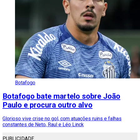
Botafogo
Botafogo bate martelo sobre João
Paulo e procura outro alvo
Glorioso vive crise no gol, com atuações ruins e falhas
constantes de Neto, Raul e Léo Linck
PUBLICIDADE