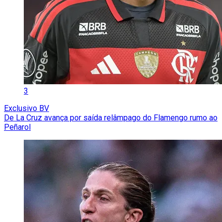
3
Exclusivo BV
De La Cruz avança por saída relâmpago do Flamengo rumo ao
Peñarol