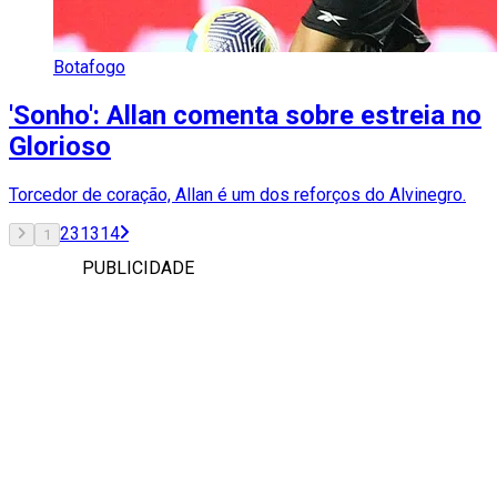
Botafogo
'Sonho': Allan comenta sobre estreia no
Glorioso
Torcedor de coração, Allan é um dos reforços do Alvinegro.
2
3
13
14
1
PUBLICIDADE