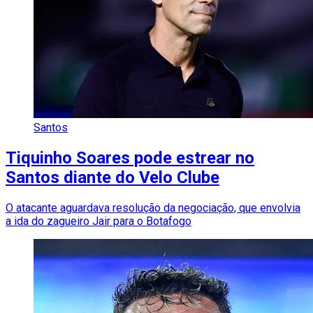
Santos
Tiquinho Soares pode estrear no
Santos diante do Velo Clube
O atacante aguardava resolução da negociação, que envolvia
a ida do zagueiro Jair para o Botafogo