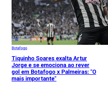
Botafogo
Tiquinho Soares exalta Artur
Jorge e se emociona ao rever
gol em Botafogo x Palmeiras: "O
mais importante"