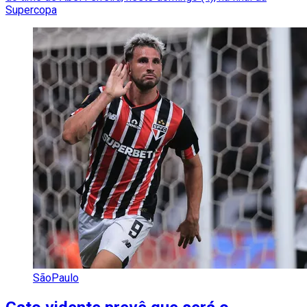
Supercopa
SãoPaulo