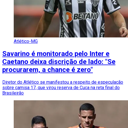
Atlético-MG
Savarino é monitorado pelo Inter e
Caetano deixa discrição de lado: "Se
procurarem, a chance é zero"
Diretor do Atlético se manifestou a respeito de especulação
sobre camisa 17, que virou reserva de Cuca na reta final do
Brasileirão