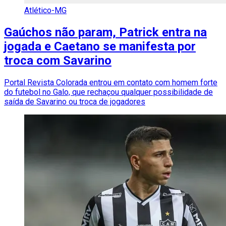
Atlético-MG
Gaúchos não param, Patrick entra na
jogada e Caetano se manifesta por
troca com Savarino
Portal Revista Colorada entrou em contato com homem forte
do futebol no Galo, que rechaçou qualquer possibilidade de
saída de Savarino ou troca de jogadores