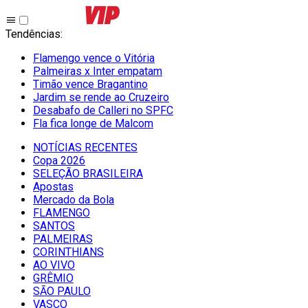
Tendências
:
Flamengo vence o Vitória
Palmeiras x Inter empatam
Timão vence Bragantino
Jardim se rende ao Cruzeiro
Desabafo de Calleri no SPFC
Fla fica longe de Malcom
NOTÍCIAS RECENTES
Copa 2026
SELEÇÃO BRASILEIRA
Apostas
Mercado da Bola
FLAMENGO
SANTOS
PALMEIRAS
CORINTHIANS
AO VIVO
GRÊMIO
SĀO PAULO
VASCO