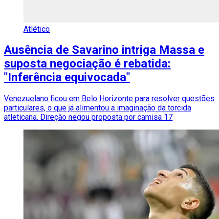
Atlético
Ausência de Savarino intriga Massa e
suposta negociação é rebatida:
"Inferência equivocada"
Venezuelano ficou em Belo Horizonte para resolver questões
particulares, o que já alimentou a imaginação da torcida
atleticana. Direção negou proposta por camisa 17