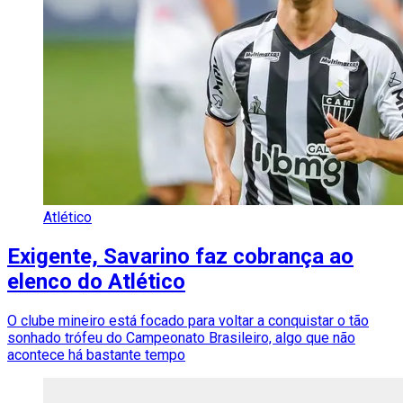
Atlético
Exigente, Savarino faz cobrança ao
elenco do Atlético
O clube mineiro está focado para voltar a conquistar o tão
sonhado trófeu do Campeonato Brasileiro, algo que não
acontece há bastante tempo