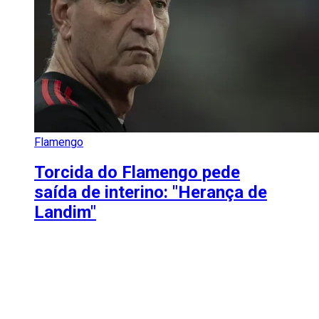
Flamengo
Torcida do Flamengo pede
saída de interino: "Herança de
Landim"