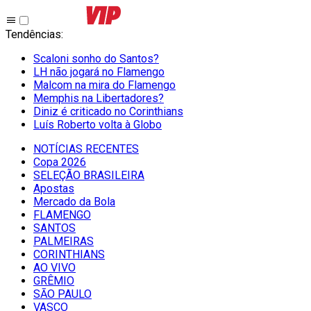
Tendências
:
Scaloni sonho do Santos?
LH não jogará no Flamengo
Malcom na mira do Flamengo
Memphis na Libertadores?
Diniz é criticado no Corinthians
Luís Roberto volta à Globo
NOTÍCIAS RECENTES
Copa 2026
SELEÇÃO BRASILEIRA
Apostas
Mercado da Bola
FLAMENGO
SANTOS
PALMEIRAS
CORINTHIANS
AO VIVO
GRÊMIO
SĀO PAULO
VASCO