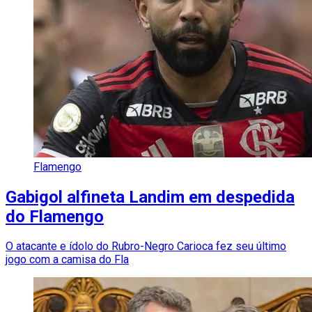
Flamengo
Gabigol alfineta Landim em despedida
do Flamengo
O atacante e ídolo do Rubro-Negro Carioca fez seu último
jogo com a camisa do Fla