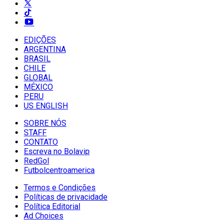
EDIÇÕES
ARGENTINA
BRASIL
CHILE
GLOBAL
MÉXICO
PERU
US ENGLISH
SOBRE NÓS
STAFF
CONTATO
Escreva no Bolavip
RedGol
Futbolcentroamerica
Termos e Condições
Políticas de privacidade
Política Editorial
Ad Choices