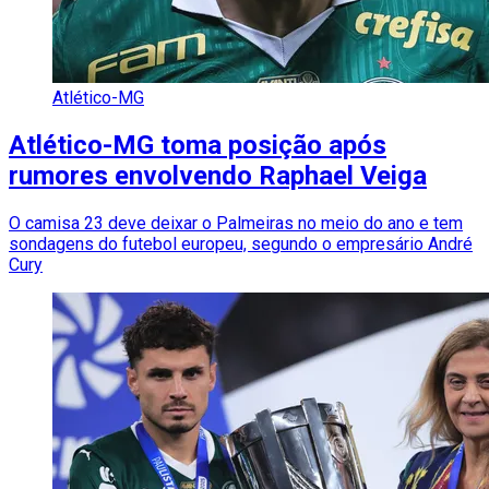
Atlético-MG
Atlético-MG toma posição após
rumores envolvendo Raphael Veiga
O camisa 23 deve deixar o Palmeiras no meio do ano e tem
sondagens do futebol europeu, segundo o empresário André
Cury