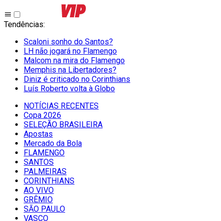
Tendências
:
Scaloni sonho do Santos?
LH não jogará no Flamengo
Malcom na mira do Flamengo
Memphis na Libertadores?
Diniz é criticado no Corinthians
Luís Roberto volta à Globo
NOTÍCIAS RECENTES
Copa 2026
SELEÇÃO BRASILEIRA
Apostas
Mercado da Bola
FLAMENGO
SANTOS
PALMEIRAS
CORINTHIANS
AO VIVO
GRÊMIO
SĀO PAULO
VASCO