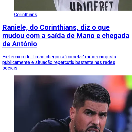
Corinthians
Raniele, do Corinthians, diz o que
mudou com a saída de Mano e chegada
de António
Ex-técnico do Timão chegou a 'cornetar' meio-campista
publicamente e situação repercutiu bastante nas redes
sociais