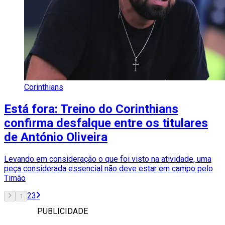
Corinthians
Está fora: Treino do Corinthians
confirma desfalque entre os titulares
de António Oliveira
Levando em consideração o que foi visto na atividade, uma
peça considerada essencial não deve estar em campo pelo
Timão
2
3
1
PUBLICIDADE