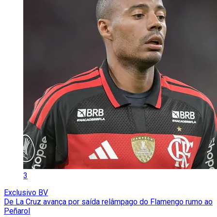
3
Exclusivo BV
De La Cruz avança por saída relâmpago do Flamengo rumo ao
Peñarol