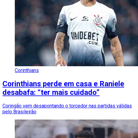
Corinthians
Corinthians perde em casa e Raniele
desabafa: “ter mais cuidado”
Coringão vem desapontando o torcedor nas partidas válidas
pelo Brasileirão