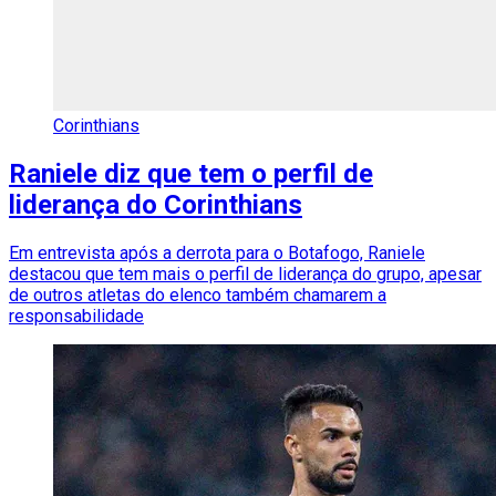
Corinthians
Raniele diz que tem o perfil de
liderança do Corinthians
Em entrevista após a derrota para o Botafogo, Raniele
destacou que tem mais o perfil de liderança do grupo, apesar
de outros atletas do elenco também chamarem a
responsabilidade