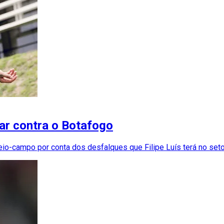
lar contra o Botafogo
eio-campo por conta dos desfalques que Filipe Luís terá no seto