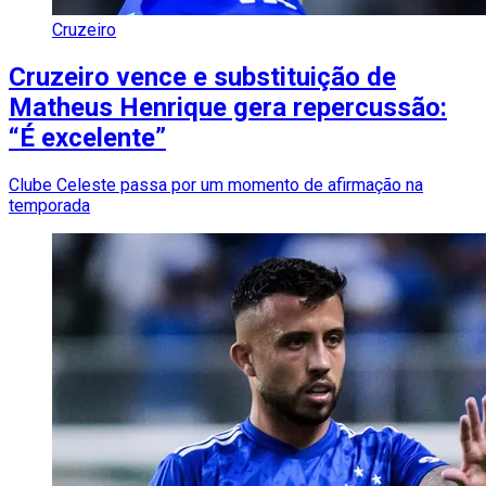
Cruzeiro
Cruzeiro vence e substituição de
Matheus Henrique gera repercussão:
“É excelente”
Clube Celeste passa por um momento de afirmação na
temporada