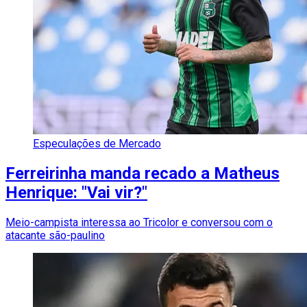
Especulações de Mercado
Ferreirinha manda recado a Matheus
Henrique: "Vai vir?"
Meio-campista interessa ao Tricolor e conversou com o
atacante são-paulino