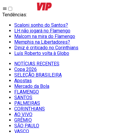
Tendências
:
Scaloni sonho do Santos?
LH não jogará no Flamengo
Malcom na mira do Flamengo
Memphis na Libertadores?
Diniz é criticado no Corinthians
Luís Roberto volta à Globo
NOTÍCIAS RECENTES
Copa 2026
SELEÇÃO BRASILEIRA
Apostas
Mercado da Bola
FLAMENGO
SANTOS
PALMEIRAS
CORINTHIANS
AO VIVO
GRÊMIO
SĀO PAULO
VASCO