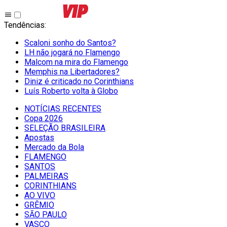
Tendências
:
Scaloni sonho do Santos?
LH não jogará no Flamengo
Malcom na mira do Flamengo
Memphis na Libertadores?
Diniz é criticado no Corinthians
Luís Roberto volta à Globo
NOTÍCIAS RECENTES
Copa 2026
SELEÇÃO BRASILEIRA
Apostas
Mercado da Bola
FLAMENGO
SANTOS
PALMEIRAS
CORINTHIANS
AO VIVO
GRÊMIO
SĀO PAULO
VASCO