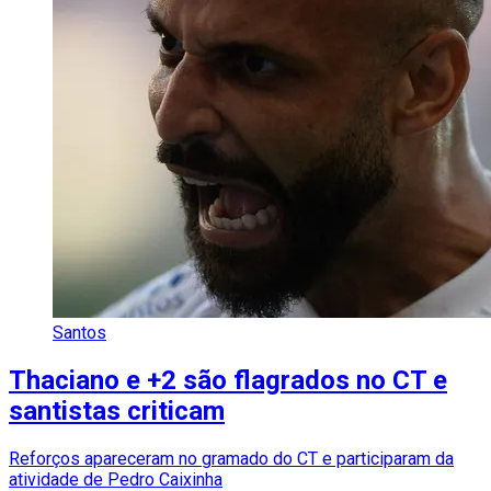
Santos
Thaciano e +2 são flagrados no CT e
santistas criticam
Reforços apareceram no gramado do CT e participaram da
atividade de Pedro Caixinha