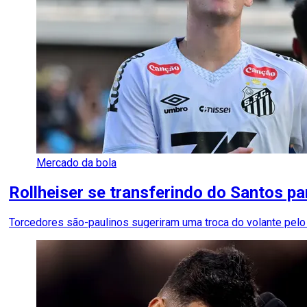
Mercado da bola
Rollheiser se transferindo do Santos pa
Torcedores são-paulinos sugeriram uma troca do volante pelo