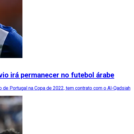
ávio irá permanecer no futebol árabe
o de Portugal na Copa de 2022, tem contrato com o Al-Qadsiah