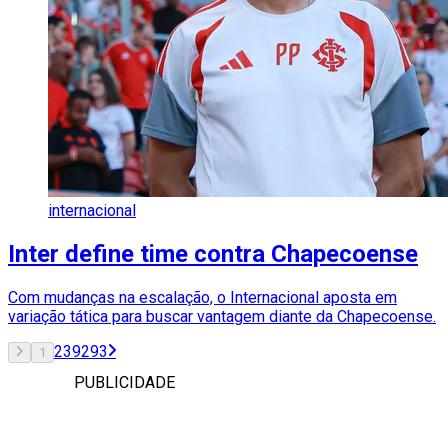
internacional
Inter define time contra Chapecoense
Com mudanças na escalação, o Internacional aposta em
variação tática para buscar vantagem diante da Chapecoense.
2
3
92
93
1
PUBLICIDADE