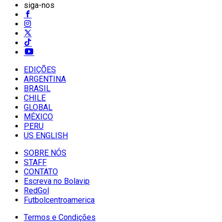
siga-nos
EDIÇÕES
ARGENTINA
BRASIL
CHILE
GLOBAL
MÉXICO
PERU
US ENGLISH
SOBRE NÓS
STAFF
CONTATO
Escreva no Bolavip
RedGol
Futbolcentroamerica
Termos e Condições