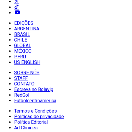
EDIÇÕES
ARGENTINA
BRASIL
CHILE
GLOBAL
MÉXICO
PERU
US ENGLISH
SOBRE NÓS
STAFF
CONTATO
Escreva no Bolavip
RedGol
Futbolcentroamerica
Termos e Condições
Políticas de privacidade
Política Editorial
Ad Choices