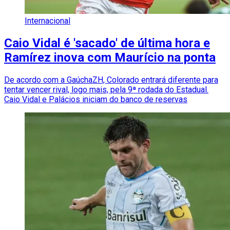
Internacional
Caio Vidal é 'sacado' de última hora e
Ramírez inova com Maurício na ponta
De acordo com a GaúchaZH, Colorado entrará diferente para
tentar vencer rival, logo mais, pela 9ª rodada do Estadual.
Caio Vidal e Palácios iniciam do banco de reservas