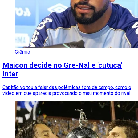
Grêmio
Maicon decide no Gre-Nal e 'cutuca'
Inter
Capitão voltou a falar das polêmicas fora de campo, como o
vídeo em que aparecia provocando o mau momento do rival