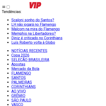
Tendências
:
Scaloni sonho do Santos?
LH não jogará no Flamengo
Malcom na mira do Flamengo
Memphis na Libertadores?
Diniz é criticado no Corinthians
Luís Roberto volta à Globo
NOTÍCIAS RECENTES
Copa 2026
SELEÇÃO BRASILEIRA
Apostas
Mercado da Bola
FLAMENGO
SANTOS
PALMEIRAS
CORINTHIANS
AO VIVO
GRÊMIO
SĀO PAULO
VASCO