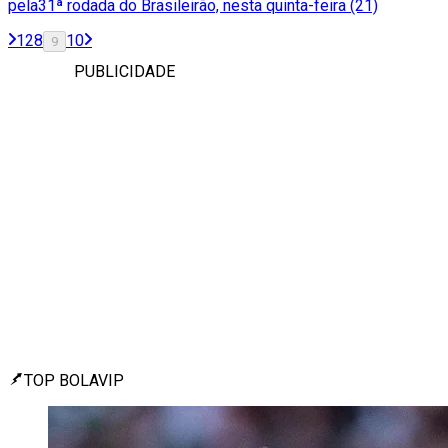
pela31ª rodada do Brasileirão, nesta quinta-feira (21)
1
2
8
10
9
PUBLICIDADE
TOP BOLAVIP