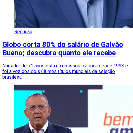
Redução
Globo corta 80% do salário de Galvão
Bueno; descubra quanto ele recebe
Narrador de 71 anos está na emissora carioca desde 1993 e
foi a voz dos dois últimos títulos mundiais da seleção
brasileira