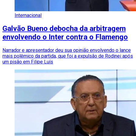
Internacional
Galvão Bueno debocha da arbitragem
envolvendo o Inter contra o Flamengo
Narrador e apresentador deu sua opinião envolvendo o lance
mais polêmico da partida, que foi a expulsão de Rodinei após
um pisão em Filipe Luís