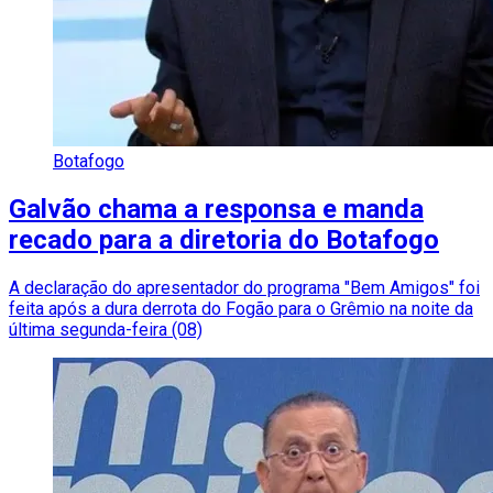
Botafogo
Galvão chama a responsa e manda
recado para a diretoria do Botafogo
A declaração do apresentador do programa "Bem Amigos" foi
feita após a dura derrota do Fogão para o Grêmio na noite da
última segunda-feira (08)