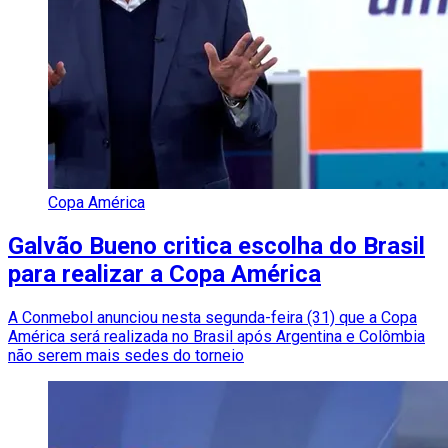
Copa América
Galvão Bueno critica escolha do Brasil
para realizar a Copa América
A Conmebol anunciou nesta segunda-feira (31) que a Copa
América será realizada no Brasil após Argentina e Colômbia
não serem mais sedes do torneio