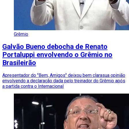
Grêmio
Galvão Bueno debocha de Renato
Portaluppi envolvendo o Grêmio no
Brasileirão
Apresentador do "Bem, Amigos" deixou bem clarasua opinião
envolvendo a declaração dada pelo treinador do Grêmio após
a partida contra o Internacional