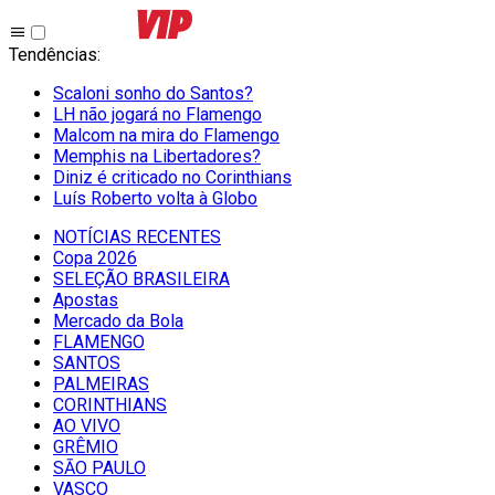
Tendências
:
Scaloni sonho do Santos?
LH não jogará no Flamengo
Malcom na mira do Flamengo
Memphis na Libertadores?
Diniz é criticado no Corinthians
Luís Roberto volta à Globo
NOTÍCIAS RECENTES
Copa 2026
SELEÇÃO BRASILEIRA
Apostas
Mercado da Bola
FLAMENGO
SANTOS
PALMEIRAS
CORINTHIANS
AO VIVO
GRÊMIO
SĀO PAULO
VASCO