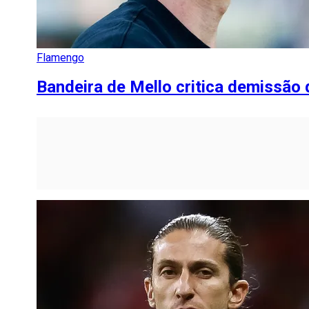
Flamengo
Bandeira de Mello critica demissão 