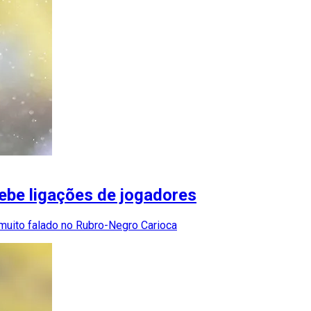
cebe ligações de jogadores
muito falado no Rubro-Negro Carioca