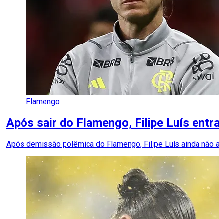
Flamengo
Após sair do Flamengo, Filipe Luís entr
Após demissão polêmica do Flamengo, Filipe Luís ainda não 