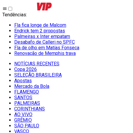
Tendências
:
Fla fica longe de Malcom
Endrick tem 2 propostas
Palmeiras x Inter empatam
Desabafo de Calleri no SPFC
Fla de olho em Matías Fonseca
Renovação de Memphis trava
NOTÍCIAS RECENTES
Copa 2026
SELEÇÃO BRASILEIRA
Apostas
Mercado da Bola
FLAMENGO
SANTOS
PALMEIRAS
CORINTHIANS
AO VIVO
GRÊMIO
SĀO PAULO
VASCO