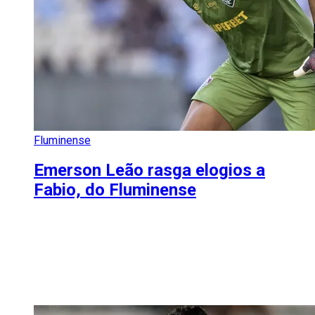
Fluminense
Emerson Leão rasga elogios a
Fabio, do Fluminense