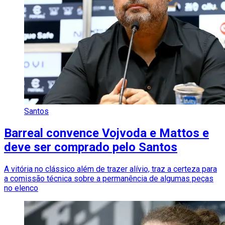
Santos
Barreal convence Vojvoda e Mattos e
deve ser comprado pelo Santos
A vitória no clássico além de trazer alívio, traz a certeza para
a comissão técnica sobre a permanência de algumas peças
no elenco