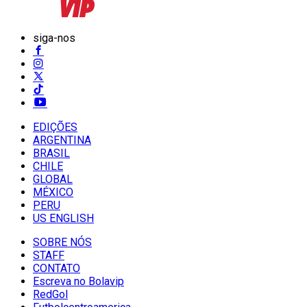
siga-nos
EDIÇÕES
ARGENTINA
BRASIL
CHILE
GLOBAL
MÉXICO
PERU
US ENGLISH
SOBRE NÓS
STAFF
CONTATO
Escreva no Bolavip
RedGol