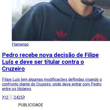
Flamengo
Pedro recebe nova decisão de Filipe
Luís e deve ser titular contra o
Cruzeiro
Filipe Luís tem algumas modificações definidas visando o
confronto diante do Cruzeiro, onde deve entrar com Pedro
entre os titulares
1
2
24
25
3
PUBLICIDADE