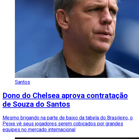
Santos
Dono do Chelsea aprova contratação
de Souza do Santos
Mesmo brigando na parte de baixo da tabela do Brasileiro, o
Peixe vê seus jogadores serem cobiçados por grandes
equipes no mercado internacional