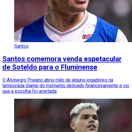
Santos
Santos comemora venda espetacular
de Soteldo para o Fluminense
O Alvinegro Praiano abriu mão de alguns jogadores na
temporada diante do momento delicado financeiramente e viu
que a escolha foi acertada