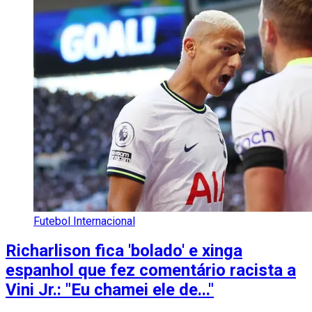
Futebol Internacional
Richarlison fica 'bolado' e xinga
espanhol que fez comentário racista a
Vini Jr.: "Eu chamei ele de..."