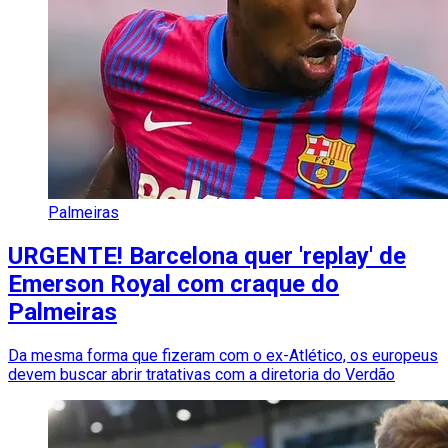
Palmeiras
URGENTE! Barcelona quer 'replay' de
Emerson Royal com craque do
Palmeiras
Da mesma forma que fizeram com o ex-Atlético, os europeus
devem buscar abrir tratativas com a diretoria do Verdão