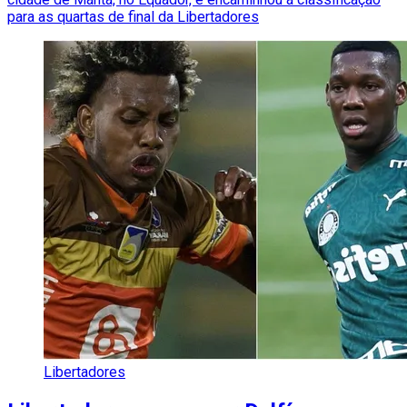
para as quartas de final da Libertadores
Libertadores