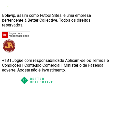
Bolavip, assim como Futbol Sites, é uma empresa
pertencente à Better Collective. Todos os direitos
reservados.
+18 | Jogue com responsabilidade Aplicam-se os Termos e
Condições | Conteúdo Comercial | Ministério da Fazenda
adverte: Aposta não é investimento.