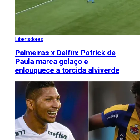
Libertadores
Palmeiras x Delfín: Patrick de
Paula marca golaço e
enlouquece a torcida alviverde