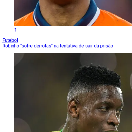
1
Futebol
Robinho "sofre derrotas" na tentativa de sair da prisão