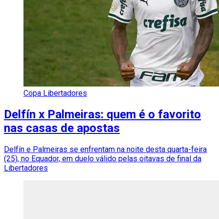
Copa Libertadores
Delfín x Palmeiras: quem é o favorito
nas casas de apostas
Delfín e Palmeiras se enfrentam na noite desta quarta-feira
(25), no Equador, em duelo válido pelas oitavas de final da
Libertadores