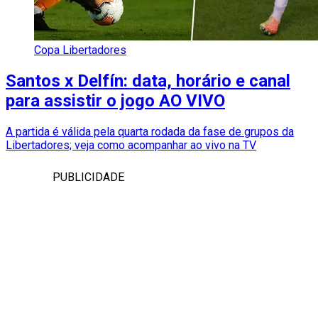
Copa Libertadores
Santos x Delfín: data, horário e canal
para assistir o jogo AO VIVO
A partida é válida pela quarta rodada da fase de grupos da
Libertadores; veja como acompanhar ao vivo na TV
PUBLICIDADE