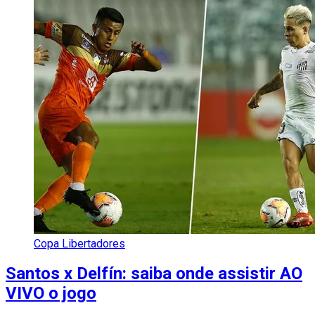
Copa Libertadores
Santos x Delfín: saiba onde assistir AO
VIVO o jogo