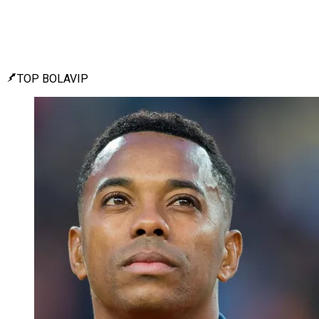
TOP BOLAVIP