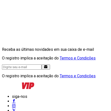
Receba as últimas novidades em sua caixa de e-mail
O registro implica a aceitação do
Termos e Condições
O registro implica a aceitação do
Termos e Condições
siga-nos