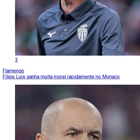
3
Flamengo
Filipe Luís ganha muita moral rapidamente no Monaco