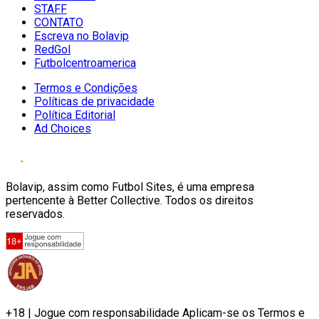
STAFF
CONTATO
Escreva no Bolavip
RedGol
Futbolcentroamerica
Termos e Condições
Políticas de privacidade
Política Editorial
Ad Choices
Bolavip, assim como Futbol Sites, é uma empresa
pertencente à Better Collective. Todos os direitos
reservados.
+18 | Jogue com responsabilidade Aplicam-se os Termos e