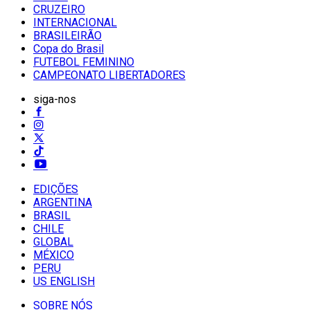
CRUZEIRO
INTERNACIONAL
BRASILEIRÃO
Copa do Brasil
FUTEBOL FEMININO
CAMPEONATO LIBERTADORES
siga-nos
EDIÇÕES
ARGENTINA
BRASIL
CHILE
GLOBAL
MÉXICO
PERU
US ENGLISH
SOBRE NÓS