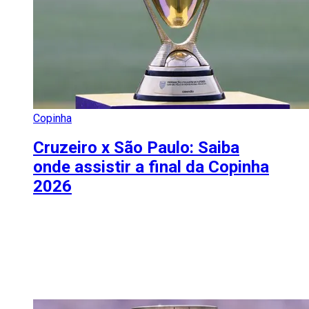
Copinha
Cruzeiro x São Paulo: Saiba
onde assistir a final da Copinha
2026