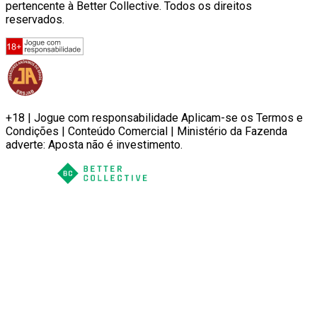
pertencente à Better Collective. Todos os direitos
reservados.
+18 | Jogue com responsabilidade Aplicam-se os Termos e
Condições | Conteúdo Comercial | Ministério da Fazenda
adverte: Aposta não é investimento.