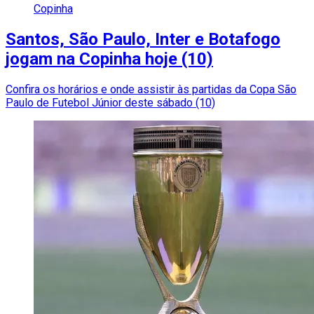
Copinha
Santos, São Paulo, Inter e Botafogo
jogam na Copinha hoje (10)
Confira os horários e onde assistir às partidas da Copa São
Paulo de Futebol Júnior deste sábado (10)