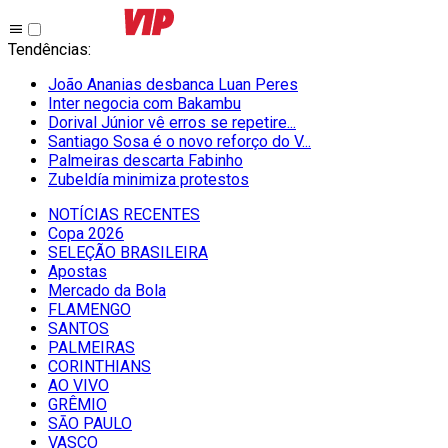
Tendências
:
João Ananias desbanca Luan Peres
Inter negocia com Bakambu
Dorival Júnior vê erros se repetire...
Santiago Sosa é o novo reforço do V...
Palmeiras descarta Fabinho
Zubeldía minimiza protestos
NOTÍCIAS RECENTES
Copa 2026
SELEÇÃO BRASILEIRA
Apostas
Mercado da Bola
FLAMENGO
SANTOS
PALMEIRAS
CORINTHIANS
AO VIVO
GRÊMIO
SĀO PAULO
VASCO