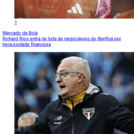
1
Mercado da Bola
Richard Ríos entra na lista de negociáveis do Benfica por
necessidade financeira