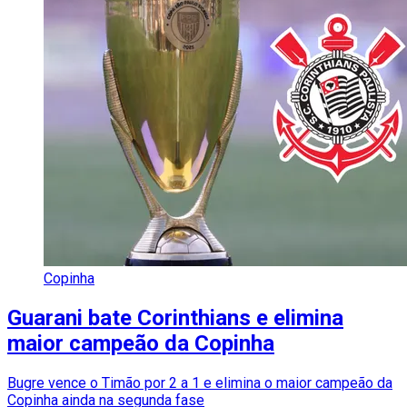
Copinha
Guarani bate Corinthians e elimina
maior campeão da Copinha
Bugre vence o Timão por 2 a 1 e elimina o maior campeão da
Copinha ainda na segunda fase