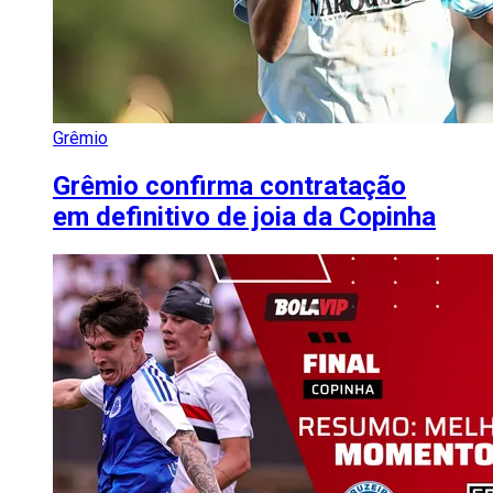
Grêmio
Grêmio confirma contratação
em definitivo de joia da Copinha