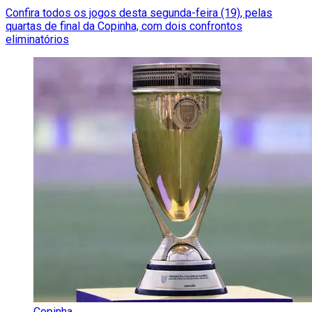
Confira todos os jogos desta segunda-feira (19), pelas
quartas de final da Copinha, com dois confrontos
eliminatórios
Copinha