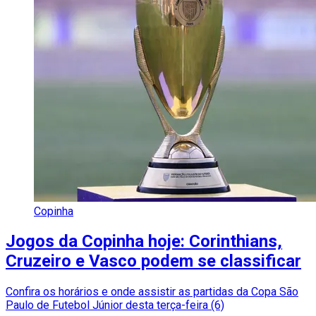
Copinha
Jogos da Copinha hoje: Corinthians,
Cruzeiro e Vasco podem se classificar
Confira os horários e onde assistir as partidas da Copa São
Paulo de Futebol Júnior desta terça-feira (6)