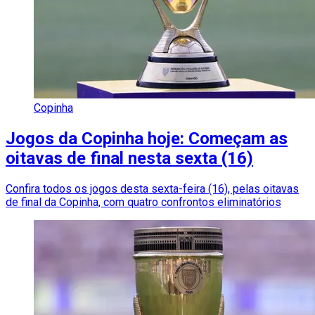
Copinha
Jogos da Copinha hoje: Começam as
oitavas de final nesta sexta (16)
Confira todos os jogos desta sexta-feira (16), pelas oitavas
de final da Copinha, com quatro confrontos eliminatórios