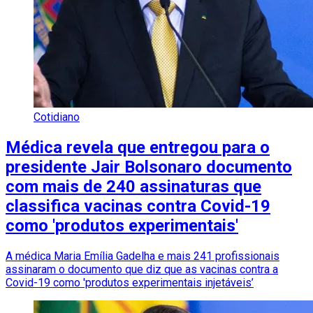
Cotidiano
Médica revela que entregou para o
presidente Jair Bolsonaro documento
com mais de 240 assinaturas que
classifica vacinas contra Covid-19
como 'produtos experimentais'
A médica Maria Emília Gadelha e mais 241 profissionais
assinaram o documento que diz que as vacinas contra a
Covid-19 como 'produtos experimentais injetáveis’