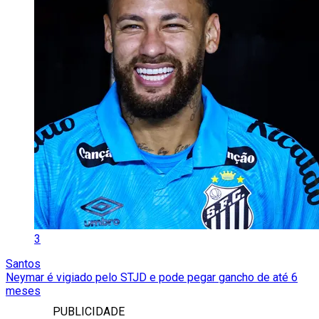
3
Santos
Neymar é vigiado pelo STJD e pode pegar gancho de até 6
meses
PUBLICIDADE