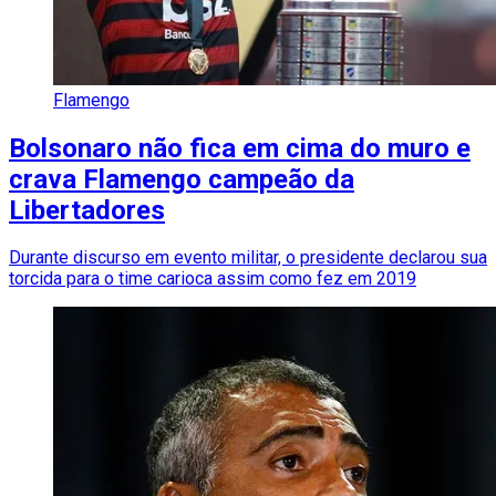
Flamengo
Bolsonaro não fica em cima do muro e
crava Flamengo campeão da
Libertadores
Durante discurso em evento militar, o presidente declarou sua
torcida para o time carioca assim como fez em 2019