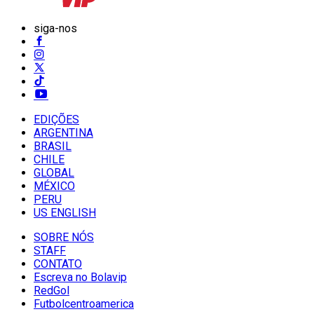
siga-nos
EDIÇÕES
ARGENTINA
BRASIL
CHILE
GLOBAL
MÉXICO
PERU
US ENGLISH
SOBRE NÓS
STAFF
CONTATO
Escreva no Bolavip
RedGol
Futbolcentroamerica