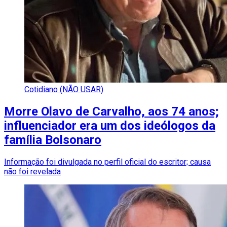
Cotidiano (NÃO USAR)
Morre Olavo de Carvalho, aos 74 anos;
influenciador era um dos ideólogos da
família Bolsonaro
Informação foi divulgada no perfil oficial do escritor; causa
não foi revelada