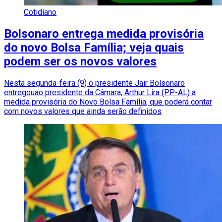
Cotidiano
Bolsonaro entrega medida provisória
do novo Bolsa Família; veja quais
podem ser os novos valores
Nesta segunda-feira (9) o presidente Jair Bolsonaro
entregouao presidente da Câmara, Arthur Lira (PP-AL) a
medida provisória do Novo Bolsa Família, que poderá contar
com novos valores que ainda serão definidos