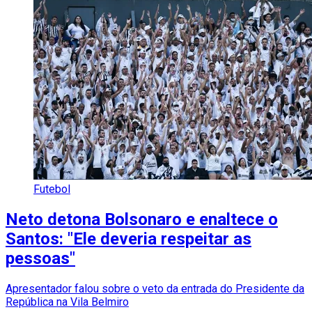
Futebol
Neto detona Bolsonaro e enaltece o
Santos: "Ele deveria respeitar as
pessoas"
Apresentador falou sobre o veto da entrada do Presidente da
República na Vila Belmiro