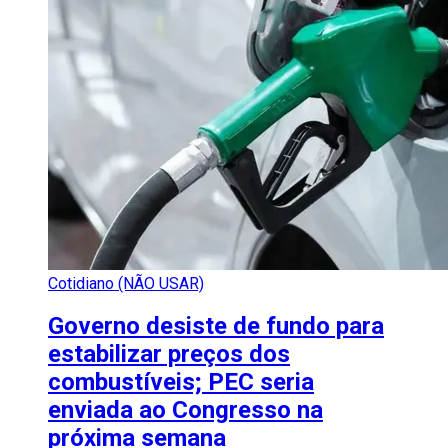
Cotidiano (NÃO USAR)
Governo desiste de fundo para
estabilizar preços dos
combustíveis; PEC seria
enviada ao Congresso na
próxima semana