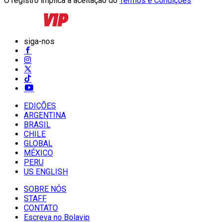
O registro implica a aceitação do
Termos e Condições
siga-nos
EDIÇÕES
ARGENTINA
BRASIL
CHILE
GLOBAL
MÉXICO
PERU
US ENGLISH
SOBRE NÓS
STAFF
CONTATO
Escreva no Bolavip