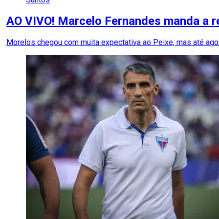
AO VIVO! Marcelo Fernandes manda a r
Morelos chegou com muita expectativa ao Peixe, mas até ag