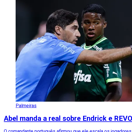
Palmeiras
Abel manda a real sobre Endrick e REV
O comandante português afirmou que ele escala os jogadores