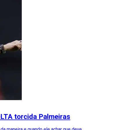
OLTA torcida Palmeiras
 da maneira e quando ele achar que deve