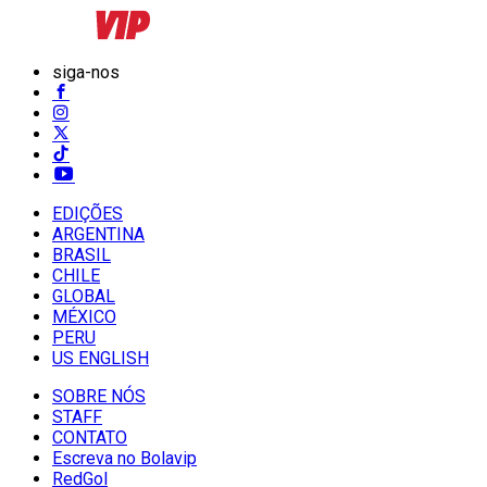
siga-nos
EDIÇÕES
ARGENTINA
BRASIL
CHILE
GLOBAL
MÉXICO
PERU
US ENGLISH
SOBRE NÓS
STAFF
CONTATO
Escreva no Bolavip
RedGol