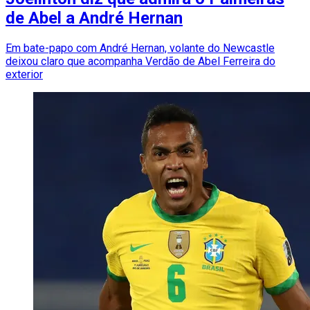
de Abel a André Hernan
Em bate-papo com André Hernan, volante do Newcastle
deixou claro que acompanha Verdão de Abel Ferreira do
exterior