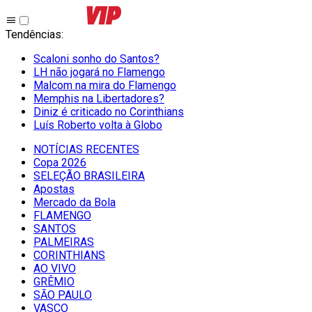
Tendências
:
Scaloni sonho do Santos?
LH não jogará no Flamengo
Malcom na mira do Flamengo
Memphis na Libertadores?
Diniz é criticado no Corinthians
Luís Roberto volta à Globo
NOTÍCIAS RECENTES
Copa 2026
SELEÇÃO BRASILEIRA
Apostas
Mercado da Bola
FLAMENGO
SANTOS
PALMEIRAS
CORINTHIANS
AO VIVO
GRÊMIO
SĀO PAULO
VASCO