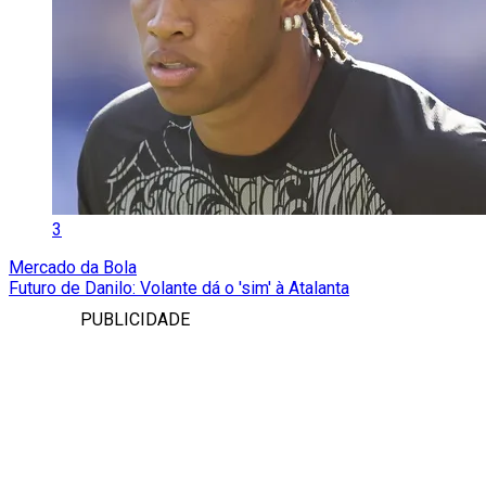
3
Mercado da Bola
Futuro de Danilo: Volante dá o 'sim' à Atalanta
PUBLICIDADE