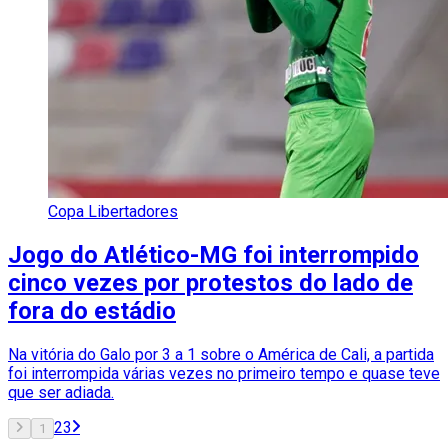
Copa Libertadores
Jogo do Atlético-MG foi interrompido
cinco vezes por protestos do lado de
fora do estádio
Na vitória do Galo por 3 a 1 sobre o América de Cali, a partida
foi interrompida várias vezes no primeiro tempo e quase teve
que ser adiada.
2
3
1