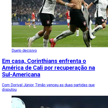
Duelo decisivo
Em casa, Corinthians enfrenta o
América de Cali por recuperação na
Sul-Americana
Com Dorival Júnior, Timão venceu as duas partidas que
disputou