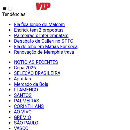
Tendências
:
Fla fica longe de Malcom
Endrick tem 2 propostas
Palmeiras x Inter empatam
Desabafo de Calleri no SPFC
Fla de olho em Matías Fonseca
Renovação de Memphis trava
NOTÍCIAS RECENTES
Copa 2026
SELEÇÃO BRASILEIRA
Apostas
Mercado da Bola
FLAMENGO
SANTOS
PALMEIRAS
CORINTHIANS
AO VIVO
GRÊMIO
SĀO PAULO
VASCO