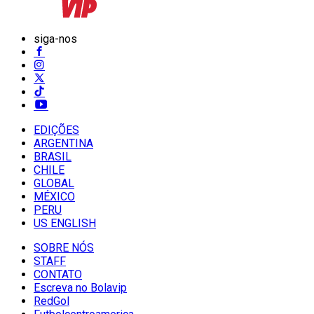
siga-nos
EDIÇÕES
ARGENTINA
BRASIL
CHILE
GLOBAL
MÉXICO
PERU
US ENGLISH
SOBRE NÓS
STAFF
CONTATO
Escreva no Bolavip
RedGol