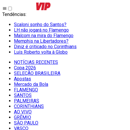
Tendências
:
Scaloni sonho do Santos?
LH não jogará no Flamengo
Malcom na mira do Flamengo
Memphis na Libertadores?
Diniz é criticado no Corinthians
Luís Roberto volta à Globo
NOTÍCIAS RECENTES
Copa 2026
SELEÇÃO BRASILEIRA
Apostas
Mercado da Bola
FLAMENGO
SANTOS
PALMEIRAS
CORINTHIANS
AO VIVO
GRÊMIO
SĀO PAULO
VASCO