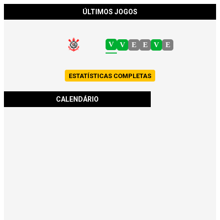
ÚLTIMOS JOGOS
V
V
E
E
V
E
ESTATÍSTICAS COMPLETAS
CALENDÁRIO